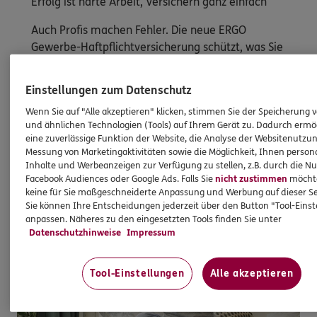
Erfolg ist harte Arbeit, Versichern ganz einfach
Auch Profis machen Fehler. Die neue ERGO
Gewerbe-Haftpflichtversicherung schützt, was Sie
aufgebaut haben. Passgenau und mit individueller
Versicherungssumme auch für Mischgewerbe.
Einstellungen zum Datenschutz
Ohne verdeckte Klauseln.
Wenn Sie auf "Alle akzeptieren" klicken, stimmen Sie der Speicherung 
und ähnlichen Technologien (Tools) auf Ihrem Gerät zu. Dadurch ermö
eine zuverlässige Funktion der Website, die Analyse der Websitenutzun
Mehr erfahren
Messung von Marketingaktivitäten sowie die Möglichkeit, Ihnen persona
Inhalte und Werbeanzeigen zur Verfügung zu stellen, z.B. durch die N
Facebook Audiences oder Google Ads. Falls Sie
nicht zustimmen
möchten
keine für Sie maßgeschneiderte Anpassung und Werbung auf dieser Se
Sie können Ihre Entscheidungen jederzeit über den Button "Tool-Eins
anpassen. Näheres zu den eingesetzten Tools finden Sie unter
Datenschutzhinweise
Impressum
Tool-Einstellungen
Alle akzeptieren