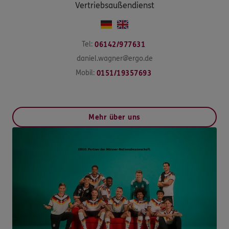
Vertriebsaußendienst
Tel:
06142/977631
daniel.wagner@ergo.de
Mobil:
0151/19357693
Mehr über uns