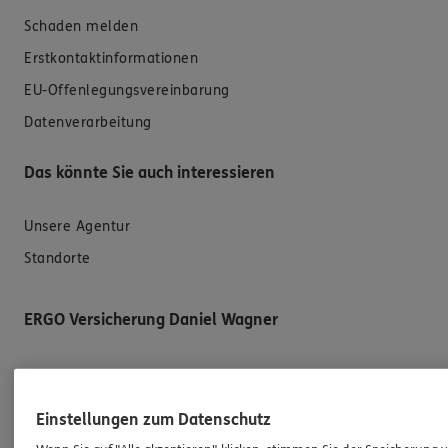
Schaden melden
Erstkontaktinformationen
EU-Offenlegungsvereinbarung
Datenverarbeitung
Das könnte Sie auch interessieren
Unsere Agentur
Standorte
ERGO Versicherung Daniel Wagner
Generalagentur
Adolf-von-Menzel-Str. 11
Einstellungen zum Datenschutz
65428 Rüsselsheim am Main