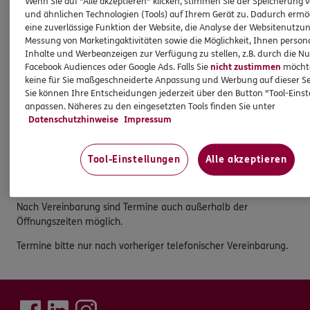
Wenn Sie auf "Alle akzeptieren" klicken, stimmen Sie der Speicherung 
Tel:
06142/977631
und ähnlichen Technologien (Tools) auf Ihrem Gerät zu. Dadurch ermö
eine zuverlässige Funktion der Website, die Analyse der Websitenutzun
Mobil:
0151/19357693
Messung von Marketingaktivitäten sowie die Möglichkeit, Ihnen persona
Fax:
06142/977632
Inhalte und Werbeanzeigen zur Verfügung zu stellen, z.B. durch die N
Facebook Audiences oder Google Ads. Falls Sie
nicht zustimmen
möchten
Öffnungszeiten
keine für Sie maßgeschneiderte Anpassung und Werbung auf dieser Se
Sie können Ihre Entscheidungen jederzeit über den Button "Tool-Eins
anpassen. Näheres zu den eingesetzten Tools finden Sie unter
Mo.
:
09:00 - 13:00
Datenschutzhinweise
Impressum
Di.
:
09:00 - 13:00
Mi.
:
09:00 - 13:00
Do.
:
09:00 - 13:00
Tool-Einstellungen
Alle akzeptieren
Fr.
:
geschlossen
Sa.
:
geschlossen
Nach Vereinbarung sind Termine auch außerhalb der
Öffnungszeiten möglich.
Termine bitte nur nach vorheriger telefonischer Vereinbarung.