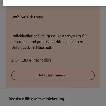
Unfallversicherung
Individueller Schutz im Baukastensystem für
finanzielle und praktische Hilfe nach einem
Unfall, z. B. im Haushalt.
Z. B.
1,89
€
monatlich
Jetzt informieren
Berufsunfähigkeitsversicherung