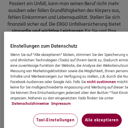
Passiert ein Unfall, kann man seinen Beruf nicht mehr
ausüben oder fallen Grundfähigkeiten des Körpers aus,
fehlen Einkommen und Lebensqualität. Stellen Sie sich
finanziell sicher auf. Die ERGO Unfallversicherung bietet
sinnvolle und wichtige Leistungen
für Sie und Ihre
Kinder.
Einstellungen zum Datenschutz
Wenn Sie auf "Alle akzeptieren" klicken, stimmen Sie der Speicherung 
und ähnlichen Technologien (Tools) auf Ihrem Gerät zu. Dadurch ermö
eine zuverlässige Funktion der Website, die Analyse der Websitenutzun
Messung von Marketingaktivitäten sowie die Möglichkeit, Ihnen persona
Inhalte und Werbeanzeigen zur Verfügung zu stellen, z.B. durch die N
Facebook Audiences oder Google Ads. Falls Sie
nicht zustimmen
möchten
keine für Sie maßgeschneiderte Anpassung und Werbung auf dieser Se
Sie können Ihre Entscheidungen jederzeit über den Button "Tool-Eins
anpassen. Näheres zu den eingesetzten Tools finden Sie unter
Datenschutzhinweise
Impressum
Tool-Einstellungen
Alle akzeptieren